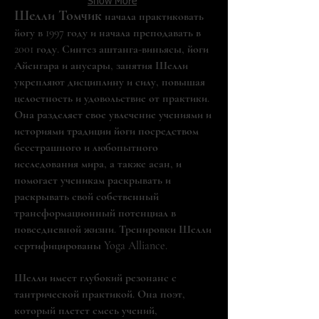
Show More
Шелли Томчик
начала практиковать
йогу в 1997 году и начала преподавать в
2001 году. Синтез аштанга-виньясы, йоги
Айенгара и анусары, занятия Шелли
укрепляют дисциплину и силу, повышая
целостность и удовольствие от практики.
Она разделяет свое увлечение учениями и
историями традиции йоги посредством
бесстрашного и любопытного
исследования мира, а также асан, и
помогает ученикам раскрывать и
раскрывать свой собственный
трансформационный потенциал в
повседневной жизни. Тренировки Шелли
сертифицированы Yoga Alliance.
Шелли имеет глубокий резонанс с
тантрической практикой. Она поэт,
который плетет смесь учений,